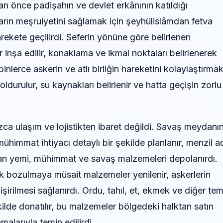
an önce padişahın ve devlet erkânının katıldığı
ararın meşruiyetini sağlamak için şeyhülislâmdan fetva
rekete geçilirdi. Seferin yönüne göre belirlenen
r inşa edilir, konaklama ve ikmal noktaları belirlenerek
nlerce askerin ve atlı birliğin hareketini kolaylaştırma
 doldurulur, su kaynakları belirlenir ve hatta geçişin zorlu
zca ulaşım ve lojistikten ibaret değildi. Savaş meydanı
immat ihtiyacı detaylı bir şekilde planlanır, menzil a
yvan yemi, mühimmat ve savaş malzemeleri depolanırdı.
rek bozulmaya müsait malzemeler yenilenir, askerlerin
şirilmesi sağlanırdı. Ordu, tahıl, et, ekmek ve diğer tem
ilde donatılır, bu malzemeler bölgedeki halktan satın
alarıyla temin edilirdi.