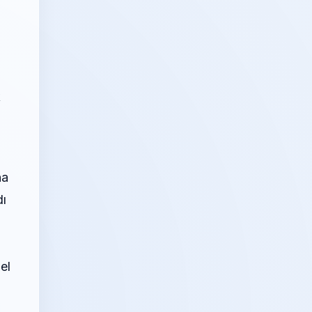
k
na
dı
el