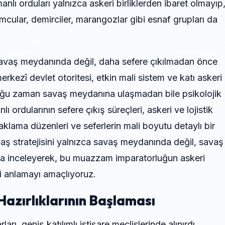
lı orduları yalnızca askeri birliklerden ibaret olmayıp
yumcular, demirciler, marangozlar gibi esnaf grupları da
a savaş meydanında değil, daha sefere çıkılmadan önce
merkezî devlet otoritesi, etkin mali sistem ve katı askeri
çoğu zaman savaş meydanına ulaşmadan bile psikolojik
 ordularının sefere çıkış süreçleri, askeri ve lojistik
aklama düzenleri ve seferlerin mali boyutu detaylı bir
avaş stratejisini yalnızca savaş meydanında değil, savaş
a inceleyerek, bu muazzam imparatorluğun askeri
yi anlamayı amaçlıyoruz.
Hazırlıklarının Başlaması
ı, geniş katılımlı istişare meclislerinde alınırdı.