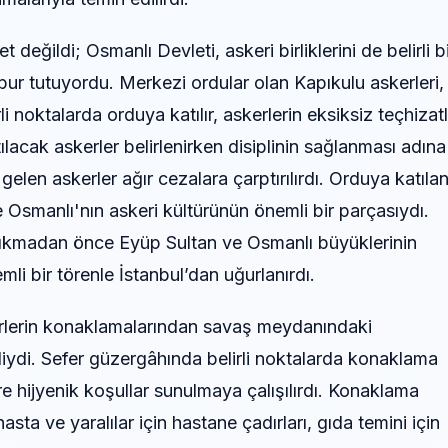
et değildi; Osmanlı Devleti, askeri birliklerini de belirli b
ur tutuyordu. Merkezi ordular olan Kapıkulu askerleri,
irli noktalarda orduya katılır, askerlerin eksiksiz teçhizat
ılacak askerler belirlenirken disiplinin sağlanması adına
 gelen askerler ağır cezalara çarptırılırdı. Orduya katıla
de Osmanlı'nın askeri kültürünün önemli bir parçasıydı.
çıkmadan önce Eyüp Sultan ve Osmanlı büyüklerinin
mli bir törenle İstanbul’dan uğurlanırdı.
rlerin konaklamalarından savaş meydanındaki
iydi. Sefer güzergâhında belirli noktalarda konaklama
ere hijyenik koşullar sunulmaya çalışılırdı. Konaklama
hasta ve yaralılar için hastane çadırları, gıda temini için