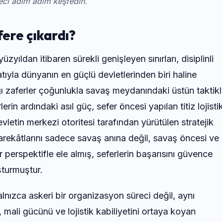
eci adım adım keşfedin.
fere çıkardı?
yıldan itibaren sürekli genişleyen sınırları, disiplinli
atıyla dünyanın en güçlü devletlerinden biri haline
ğı zaferler çoğunlukla savaş meydanındaki üstün taktikl
lerin ardındaki asıl güç, sefer öncesi yapılan titiz lojisti
letin merkezi otoritesi tarafından yürütülen stratejik
 harekâtlarını sadece savaş anına değil, savaş öncesi ve
 perspektifle ele almış, seferlerin başarısını güvence
uşturmuştur.
yalnızca askeri bir organizasyon süreci değil, aynı
 mali gücünü ve lojistik kabiliyetini ortaya koyan