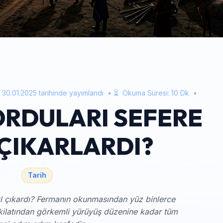
n
30.01.2025
tarihinde yayımlandı
• ⏳
Okuma Süresi:
10
Dk
•
ORDULARI SEFERE
 ÇIKARLARDI?
Tarih
l çıkardı? Fermanın okunmasından yüz binlerce
şkilatından görkemli yürüyüş düzenine kadar tüm