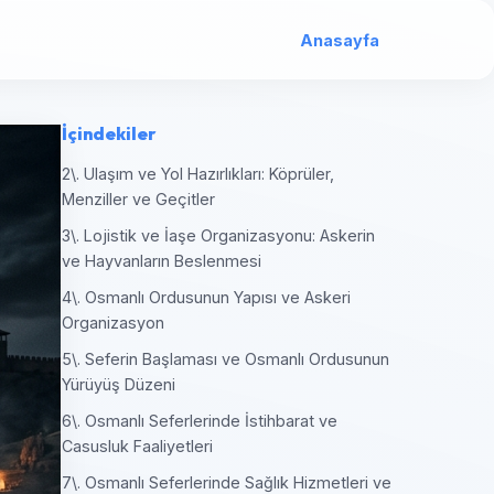
Anasayfa
İçindekiler
2\. Ulaşım ve Yol Hazırlıkları: Köprüler,
Menziller ve Geçitler
3\. Lojistik ve İaşe Organizasyonu: Askerin
ve Hayvanların Beslenmesi
4\. Osmanlı Ordusunun Yapısı ve Askeri
Organizasyon
5\. Seferin Başlaması ve Osmanlı Ordusunun
Yürüyüş Düzeni
6\. Osmanlı Seferlerinde İstihbarat ve
Casusluk Faaliyetleri
7\. Osmanlı Seferlerinde Sağlık Hizmetleri ve