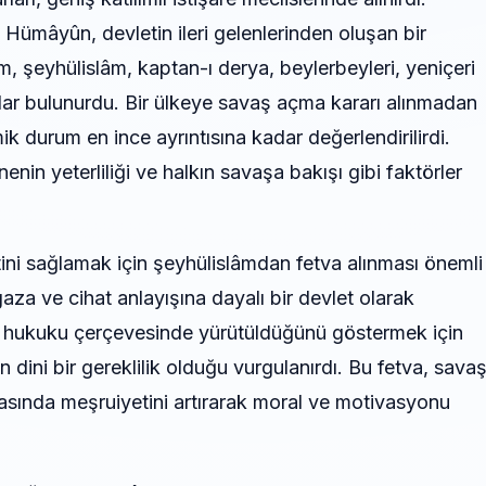
Hümâyûn, devletin ileri gelenlerinden oluşan bir
 şeyhülislâm, kaptan-ı derya, beylerbeyleri, yeniçeri
lar bulunurdu. Bir ülkeye savaş açma kararı alınmadan
k durum en ince ayrıntısına kadar değerlendirilirdi.
n yeterliliği ve halkın savaşa bakışı gibi faktörler
ini sağlamak için şeyhülislâmdan fetva alınması önemli
gaza ve cihat anlayışına dayalı bir devlet olarak
m hukuku çerçevesinde yürütüldüğünü göstermek için
in dini bir gereklilik olduğu vurgulanırdı. Bu fetva, savaş
sında meşruiyetini artırarak moral ve motivasyonu