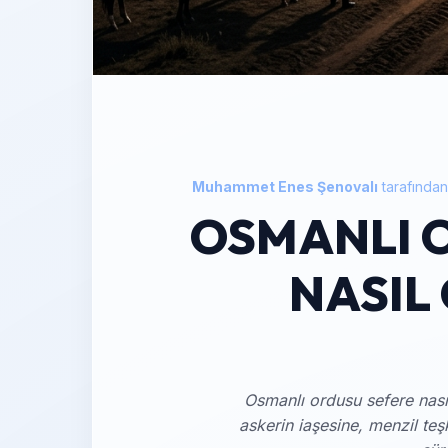
Muhammet Enes Şenovalı
tarafında
OSMANLI 
NASIL
Osmanlı ordusu sefere nası
askerin iaşesine, menzil te