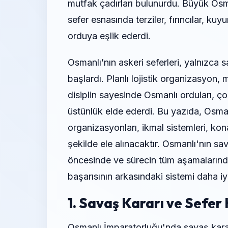
mutfak çadırları bulunurdu. Büyük Osman
sefer esnasında terziler, fırıncılar, ku
orduya eşlik ederdi.
Osmanlı’nın askeri seferleri, yalnızc
başlardı. Planlı lojistik organizasyon, 
disiplin sayesinde Osmanlı orduları, 
üstünlük elde ederdi. Bu yazıda, Osmanlı
organizasyonları, ikmal sistemleri, kon
şekilde ele alınacaktır. Osmanlı'nın s
öncesinde ve sürecin tüm aşamalarınd
başarısının arkasındaki sistemi daha i
1. Savaş Kararı ve Sefer 
Osmanlı İmparatorluğu'nda savaş kararlar