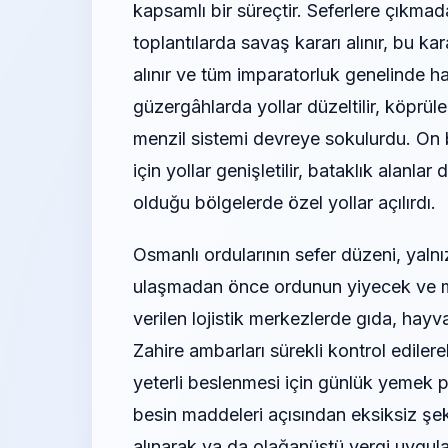
kapsamlı bir süreçtir. Seferlere çıkmad
toplantılarda savaş kararı alınır, bu k
alınır ve tüm imparatorluk genelinde ha
güzergâhlarda yollar düzeltilir, köprüle
menzil sistemi devreye sokulurdu. On bi
için yollar genişletilir, bataklık alanlar
olduğu bölgelerde özel yollar açılırdı.
Osmanlı ordularının sefer düzeni, yalnı
ulaşmadan önce ordunun yiyecek ve müh
verilen lojistik merkezlerde gıda, ha
Zahire ambarları sürekli kontrol edile
yeterli beslenmesi için günlük yemek pi
besin maddeleri açısından eksiksiz şek
alınarak ya da olağanüstü vergi uygulam