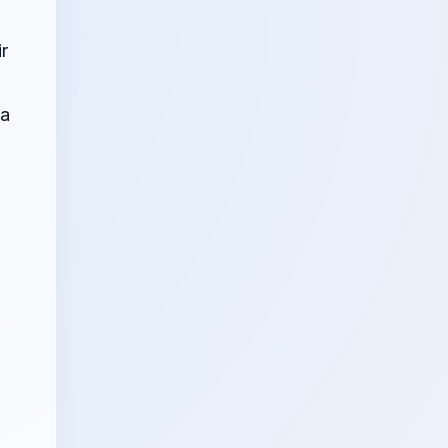
ir
la
n