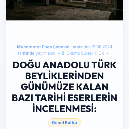
Muhammet Enes Şenovalı
tarafından
15.08.2024
tarihinde yayımlandı
• ⏳
Okuma Süresi:
11
Dk
•
DOĞU ANADOLU TÜRK
BEYLİKLERİNDEN
GÜNÜMÜZE KALAN
BAZI TARİHİ ESERLERİN
İNCELENMESİ:
Genel Kültür