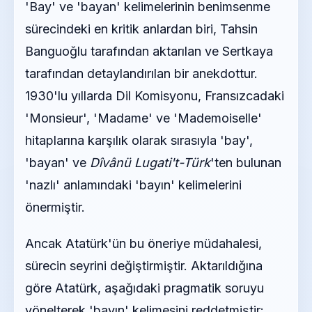
'Bay' ve 'bayan' kelimelerinin benimsenme
sürecindeki en kritik anlardan biri, Tahsin
Banguoğlu tarafından aktarılan ve Sertkaya
tarafından detaylandırılan bir anekdottur.
1930'lu yıllarda Dil Komisyonu, Fransızcadaki
'Monsieur', 'Madame' ve 'Mademoiselle'
hitaplarına karşılık olarak sırasıyla 'bay',
'bayan' ve
Dîvânü Lugati't-Türk
'ten bulunan
'nazlı' anlamındaki 'bayın' kelimelerini
önermiştir.
Ancak Atatürk'ün bu öneriye müdahalesi,
sürecin seyrini değiştirmiştir. Aktarıldığına
göre Atatürk, aşağıdaki pragmatik soruyu
yönelterek 'bayın' kelimesini reddetmiştir: