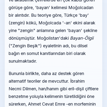
görüşe göre, 'bayan' kelimesi Moğolcadan
bir alıntıdır. Bu teoriye göre, Türkçe 'bay'
(zengin) kökü, Moğolcada '-an' ekini alarak
yine "zengin" anlamına gelen 'bayan' şekline
dönüşmüştür. Moğolistan'daki
Bayan-Ölgii
("Zengin Beşik") eyaletinin adı, bu dilsel
bağın en somut kanıtlarından biri olarak
sunulmaktadır.
Bununla birlikte, daha az destek gören
alternatif teoriler de mevcuttur. İbrahim
Necmi Dilmen, han/hanım gibi eril-dişil çiftlere
benzetme yoluyla kelimenin türetildiğini öne
sürerken, Ahmet Cevat Emre -en morfeminin