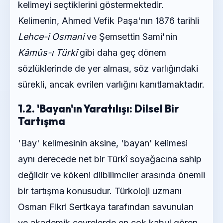
kelimeyi seçtiklerini göstermektedir.
Kelimenin, Ahmed Vefik Paşa'nın 1876 tarihli
Lehce-i Osmani
ve Şemsettin Sami'nin
Kâmûs-ı Türkî
gibi daha geç dönem
sözlüklerinde de yer alması, söz varlığındaki
sürekli, ancak evrilen varlığını kanıtlamaktadır.
1.2. 'Bayan'ın Yaratılışı: Dilsel Bir
Tartışma
'Bay' kelimesinin aksine, 'bayan' kelimesi
aynı derecede net bir Türkî soyağacına sahip
değildir ve kökeni dilbilimciler arasında önemli
bir tartışma konusudur. Türkoloji uzmanı
Osman Fikri Sertkaya tarafından savunulan
ve akademik çevrelerde en çok kabul gören